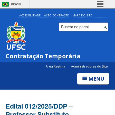
BRASIL
Simplifique!
ACESSIBILIDADE
ALTO CONTRASTE
MAPA DO SITE
Comunica BR
Participe
Acesso à informação
Legislação
Contratação Temporária
Canais
Área Restrita
Administradores do Site
MENU
Edital 012/2025/DDP –
Professor Substituto