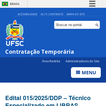
BRASIL
Simplifique!
ACESSIBILIDADE
ALTO CONTRASTE
MAPA DO SITE
Comunica BR
Participe
Acesso à informação
Legislação
Contratação Temporária
Canais
Área Restrita
Administradores do Site
MENU
Edital 015/2025/DDP – Técnico
Especializado em LIBRAS