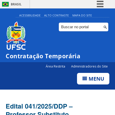
BRASIL
Simplifique!
ACESSIBILIDADE
ALTO CONTRASTE
MAPA DO SITE
Comunica BR
Participe
Acesso à informação
Legislação
Contratação Temporária
Canais
Área Restrita
Administradores do Site
MENU
Edital 041/2025/DDP –
Professor Substituto