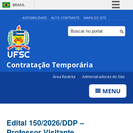
BRASIL
Simplifique!
ACESSIBILIDADE
ALTO CONTRASTE
MAPA DO SITE
Comunica BR
Participe
Acesso à informação
Legislação
Contratação Temporária
Canais
Área Restrita
Administradores do Site
MENU
Edital 150/2026/DDP –
Professor Visitante