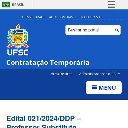
BRASIL
Simplifique!
ACESSIBILIDADE
ALTO CONTRASTE
MAPA DO SITE
Comunica BR
Participe
Acesso à informação
Legislação
Contratação Temporária
Canais
Área Restrita
Administradores do Site
MENU
Edital 021/2024/DDP –
Professor Substituto